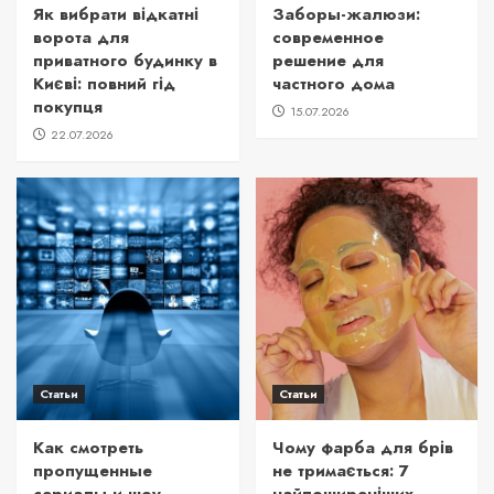
Як вибрати відкатні
Заборы-жалюзи:
ворота для
современное
приватного будинку в
решение для
Києві: повний гід
частного дома
покупця
15.07.2026
22.07.2026
Статьи
Статьи
Как смотреть
Чому фарба для брів
пропущенные
не тримається: 7
сериалы и шоу
найпоширеніших