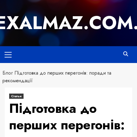
Перейти
к
EXALMAZ.COM
содержимому
Основное
меню
Блог
Підготовка до перших перегонів: поради та
рекомендації
Статьи
Підготовка до
перших перегонів: