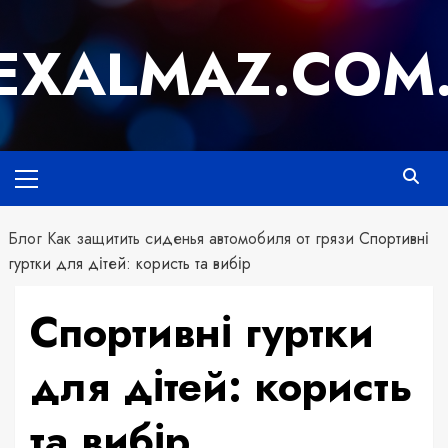
Перейти
к
EXALMAZ.COM
содержимому
Основное
меню
Блог
Как защитить сиденья автомобиля от грязи
Спортивні
гуртки для дітей: користь та вибір
Спортивні гуртки
для дітей: користь
та вибір