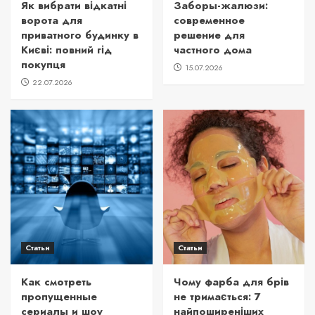
Як вибрати відкатні
Заборы-жалюзи:
ворота для
современное
приватного будинку в
решение для
Києві: повний гід
частного дома
покупця
15.07.2026
22.07.2026
Статьи
Статьи
Как смотреть
Чому фарба для брів
пропущенные
не тримається: 7
сериалы и шоу
найпоширеніших