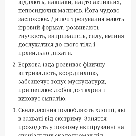
віддають, навпаки, надто активних,
непосидючих малюків. Йога чудово
заспокоює. Дитячі тренування мають
ігровий формат, розвивають
гнучкість, витривалість, силу, вміння
дослухатися до свого тіла і
правильно дихати.
Верхова їзда розвиває фізичну
витривалість, координацію,
забезпечує тонус мускулатури,
прищеплює любов до тварин і
виховує емпатію.
Скелелазіння полюбляють хлопці, які
в захваті від екстриму. Заняття
проходять у повному екіпіруванні на
спеціальних скалодромах під